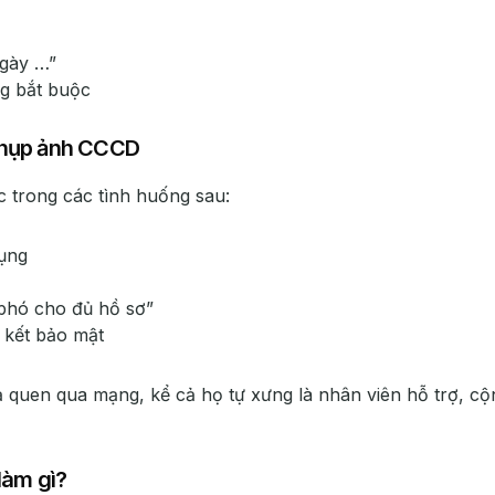
ngày …”
g bắt buộc
chụp ảnh CCCD
trong các tình huống sau:
dụng
 phó cho đủ hồ sơ”
 kết bảo mật
 quen qua mạng, kể cả họ tự xưng là nhân viên hỗ trợ, cộ
làm gì?