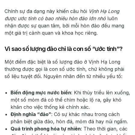
Chính sự đa dạng này khiến câu hỏi
Vịnh Hạ Long
được ước tính có bao nhiêu hòn đảo lớn nhỏ
luôn
nhận được sự quan tâm, bởi mỗi hòn đảo đều mang
một giá trị cảnh quan và khoa học riêng.
Vì sao số lượng đảo chỉ là con số “ước tính”?
Một điểm đặc biệt là số lượng đảo ở Vịnh Hạ Long
thường được gọi là con số ước tính, chứ không phải
số liệu tuyệt đối. Nguyên nhân đến từ nhiều yếu tố:
Biến động mực nước biển
: Khi thủy triều lên xuống,
một số mỏm đá có thể chìm hoặc lộ ra, gây khó
khăn cho việc thống kê chính xác.
Định nghĩa “đảo”
: Có sự khác nhau trong cách
phân biệt giữa đảo, hòn đá, mỏm đá hay núi ngầm.
Quá trình phong hóa tự nhiên
: Theo thời gian, các